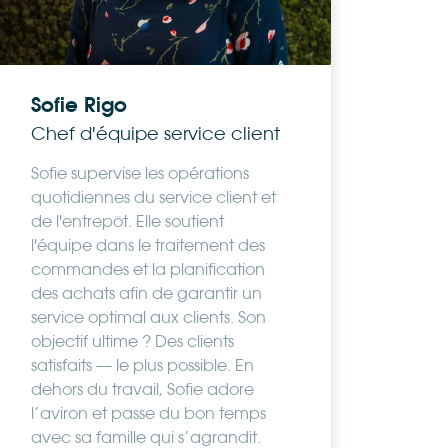
Sofie Rigo
Chef d'équipe service client
Sofie supervise les opérations
quotidiennes du service client et
de l'entrepôt. Elle soutient
l'équipe dans le traitement des
commandes et la planification
des achats afin de garantir un
service optimal aux clients. Son
objectif ultime ? Des clients
satisfaits — le plus possible. En
dehors du travail, Sofie adore
l’aviron et passe du bon temps
avec sa famille qui s’agrandit.