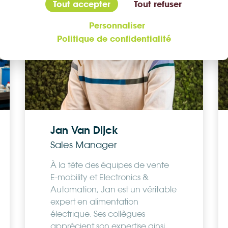
Tout accepter
Tout refuser
Personnaliser
Politique de confidentialité
Jan Van Dijck
Sales Manager
À la tête des équipes de vente
E-mobility et Electronics &
Automation, Jan est un véritable
expert en alimentation
électrique. Ses collègues
apprécient son expertise ainsi