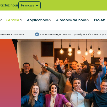
actez nous
Français
Service
Applications
A propos de nous
Projets
dition sous 24 heures
Connecteurs Higo de haute qualité pour vélos électriques