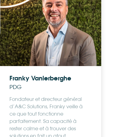
Franky Vanlerberghe
PDG
Fondateur et directeur général
d’A&C Solutions, Franky veille à
ce que tout fonctionne
parfaitement. Sa capacité à
rester calme et à trouver des
solutions en fait un atout