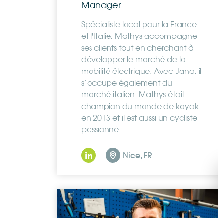
Manager
Spécialiste local pour la France
et l'Italie, Mathys accompagne
ses clients tout en cherchant à
développer le marché de la
mobilité électrique. Avec Jana, il
s’occupe également du
marché italien. Mathys était
champion du monde de kayak
en 2013 et il est aussi un cycliste
passionné.
Nice, FR