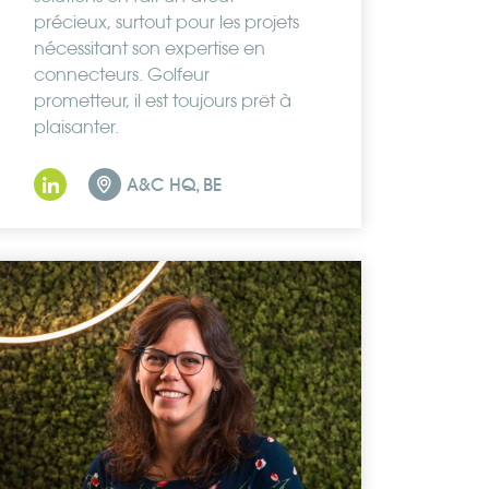
précieux, surtout pour les projets
nécessitant son expertise en
connecteurs. Golfeur
prometteur, il est toujours prêt à
plaisanter.
A&C HQ, BE