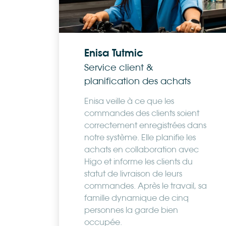
Enisa Tutmic
Service client &
planification des achats
Enisa veille à ce que les
commandes des clients soient
correctement enregistrées dans
notre système. Elle planifie les
achats en collaboration avec
Higo et informe les clients du
statut de livraison de leurs
commandes. Après le travail, sa
famille dynamique de cinq
personnes la garde bien
occupée.