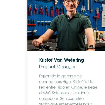
Kristof Van Wetering
Product Manager
Expert de la gamme de
connecteurs Higo, Kristof fait le
lien entre Higo en Chine, le siège
d'A&C Solutions et les clients
européens. Son expertise
technique est essentielle pour