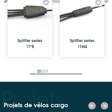
Splitter series
Splitter series
1T*B
1T4Q
01
/01
Projets
Projets de vélos cargo