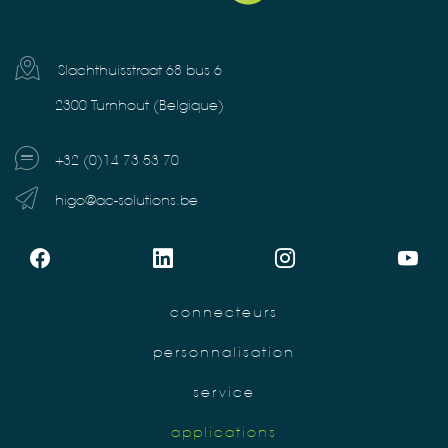
Slachthuisstraat 68 bus 6
2300 Turnhout (Belgique)
+32 (0)14 73 53 70
higo@ac-solutions.be
connecteurs
personnalisation
service
applications