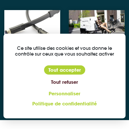
Ce site utilise des cookies et vous donne le
Faisceaux sur
Connecteurs
contrôle sur ceux que vous souhaitez activer
mesure pour
de câbles plats
vélos cargo
pour entrer
Tout accepter
électriques VUF
dans l'axe du
Tout refuser
Bikes
moteur
Personnaliser
Politique de confidentialité