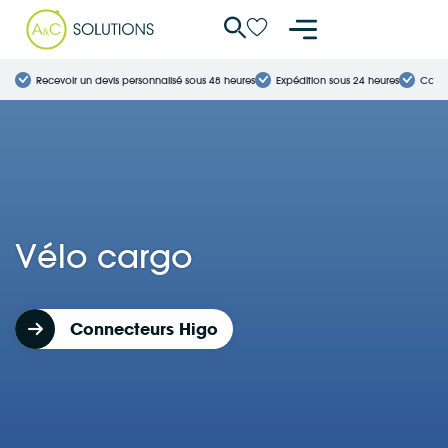
Panneau de gestion des cookies
Recevoir un devis personnalisé sous 48 heures
Expédition sous 24 heures
Conne
Vélo cargo
Connecteurs Higo