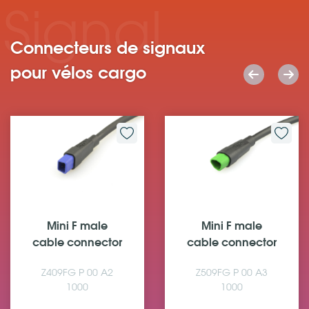
Signal
Connecteurs de signaux
pour vélos cargo
Mini F male
Mini F male
cable connector
cable connector
Z609FG P 00 A4
Z809FG P 00 DL
1000
1000