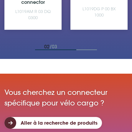
L1019DM P 00 BX
L1019DM R 03 BY
1000
0300
03
/03
Vous cherchez un connecteur
spécifique pour vélo cargo ?
Aller à la recherche de produits