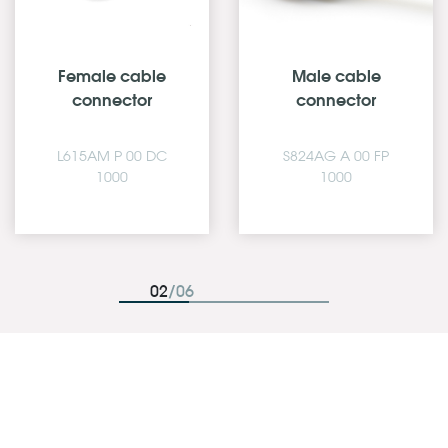
Male cable
Female panel
connector, self-
mount
locking, button
connector, self-
release
locking
S824BG A 00 FR
S824AM C 03 FQ
1000
0300
03
/06