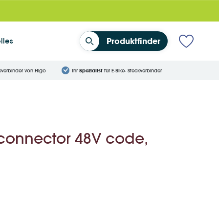
lles
Produktfinder
kverbinder von Higo
Ihr
Spezialist
für E-Bike- Steckverbinder
connector 48V code,