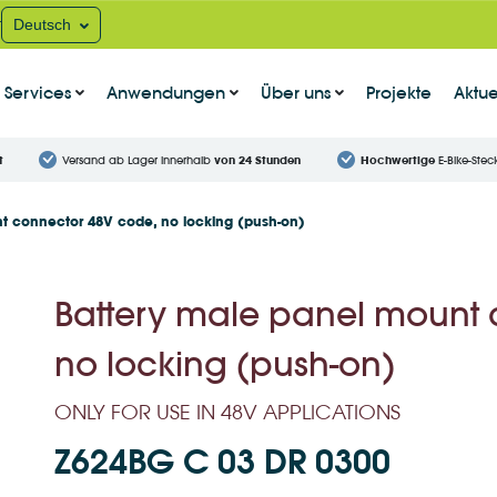
t
Deutsch
Services
Anwendungen
Über uns
Projekte
Aktue
t
Versand ab Lager innerhalb
von 24 Stunden
Hochwertige
E-Bike-Stec
t connector 48V code, no locking (push-on)
Battery male panel mount 
no locking (push-on)
ONLY FOR USE IN 48V APPLICATIONS
Z624BG C 03 DR 0300