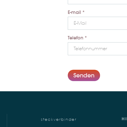
E-mail *
Telefon *
Senden
H
steckverbinder