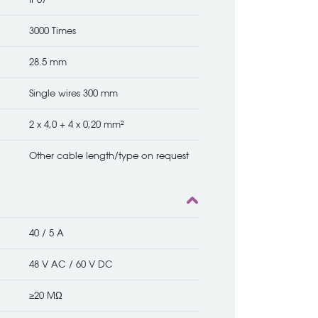
3000 Times
28.5 mm
Single wires 300 mm
2 x 4,0 + 4 x 0,20 mm²
Other cable length/type on request
40 / 5 A
48 V AC / 60 V DC
≥20 MΩ