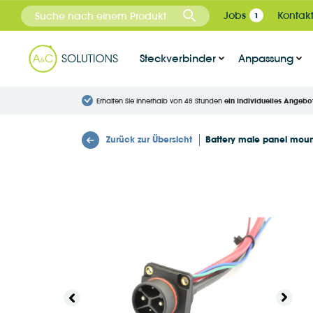
Cookie-Einstellungen
Jobs
Kontak
1
Steckverbinder
Anpassung
Erhalten Sie innerhalb von 48 Stunden
ein individuelles Angebo
Zurück zur Übersicht
Battery male panel moun