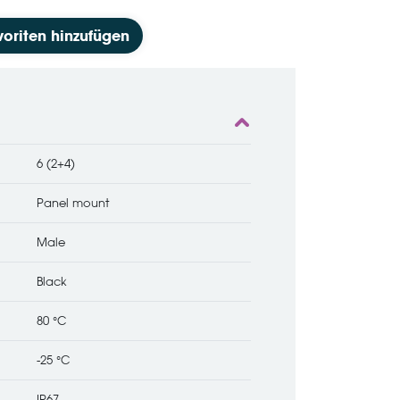
voriten hinzufügen
6 (2+4)
Panel mount
Male
Black
80 °C
-25 °C
IP67