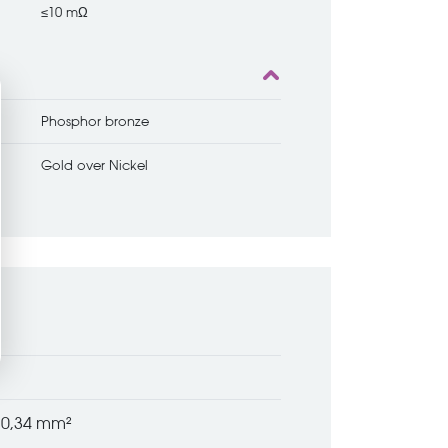
≤10 mΩ
Phosphor bronze
Gold over Nickel
x 0,34 mm²