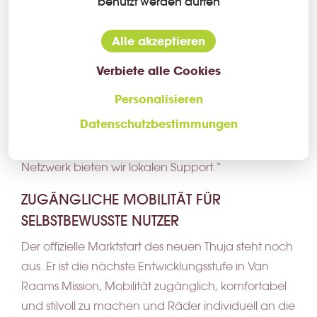
benutzt werden dürfen
De Jonge. „Und wenn es drauf ankommt, gehen
sie die Extrameile – das zählt für uns enorm.“
Alle akzeptieren
Das belgische Lager von A&C Solutions sichert
Verbiete alle Cookies
Bestände bereit und ermöglicht kurze Lieferzeiten.
Personalisieren
„Ob ein paar Hundert Einheiten oder eine
Datenschutzbestimmungen
Serienfertigung – wir sind skalierbar“, betont
Christiaensen. „Mit unserem europäischen
Netzwerk bieten wir lokalen Support.“
ZUGÄNGLICHE MOBILITÄT FÜR
SELBSTBEWUSSTE NUTZER
Der offizielle Marktstart des neuen Thuja steht noch
aus. Er ist die nächste Entwicklungsstufe in Van
Raams Mission, Mobilität zugänglich, komfortabel
und stilvoll zu machen und Räder individuell an die