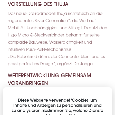
VORSTELLUNG DES THUJA
Das neue Dreiradmodell Thuja richtet sich an die
sogenannte „Silver Generation“, die Wert auf
Mobilität, Unabhängigkeit und Stil legt. Es nutzt den
Higo Micro Q-Steckverbinder, bekannt für seine
kompakte Bauweise, Wasser­dichtigkeit und
intuitiven Push‑Pull‑Mechanismus.
„Die Kabel sind dünn, der Connector klein, und es
passt perfekt ins Design“, ergänzt De Jonge.
WEITERENTWICKLUNG GEMEINSAM
VORANBRINGEN
Für Van Raam zeichnen sich A&C Solutions und
Higo besonders durch ihre Zuverlässigkeit und
Diese Webseite verwendet 'Cookies' um
Inhalte und Anzeigen zu personalisieren und
Reaktionsfähigkeit aus. „Sie liefern pünktlich, was
zu analysieren. Bestimmen Sie, welche Dienste
es uns ermöglicht, schnell voranzukommen“, sagt