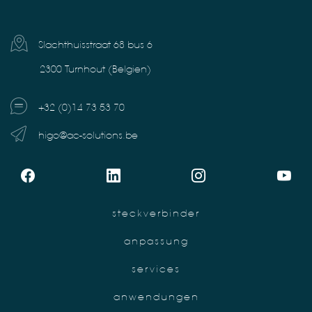
Slachthuisstraat 68 bus 6
2300 Turnhout (Belgien)
+32 (0)14 73 53 70
higo@ac-solutions.be
steckverbinder
anpassung
services
anwendungen